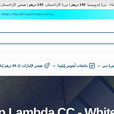
اء - تريا إندونيسيا:
140 درهم
| تيريا كازاخستان:
140 درهم
| هيتس كازاخستان:
rders | Pay with Cash/Credit on Arrival
يريا دبي
ملحقات أيقوس إيلوما
هيتس الإمارات @ 84 درهم إماراتي