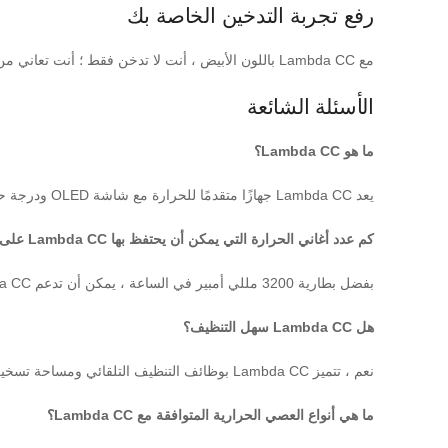
رفع تجربة التدخين الخاصة بك
مع Lambda CC باللون الأبيض ، أنت لا تدخن فقط ؛ أنت تعاني من مستوى جديد من السيطرة والرضا. اطلب لك اليوم واستمتع بمستقبل تقنية عدم الحرق.
الأسئلة الشائعة
ما هو Lambda CC؟
يعد Lambda CC جهازًا متقدمًا للحرارة مع شاشة OLED ودرجة حرارة التدخين القابلة للتعديل ووقت التدخين القابل للتخصيص. إنه يوفر تجربة تدخين مرضية دون الاحتراق.
كم عدد أغاني الحرارة التي يمكن أن يحتفظ بها Lambda CC على شحنة كاملة؟
بفضل بطارية 3200 مللي أمبير في الساعة ، يمكن أن تدعم Lambda CC ما يقرب من 35-40 قطعة حرارة على شحنة واحدة.
هل Lambda CC سهل التنظيف؟
نعم ، تتميز Lambda CC بوظائف التنظيف التلقائي ومساحة تسخين واسعة ، مما يجعل عملية التنظيف بسيطة ومريحة.
ما هي أنواع العصي الحرارية المتوافقة مع Lambda CC؟