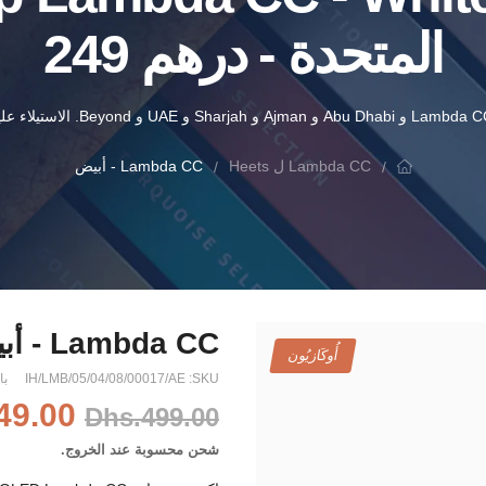
المتحدة - درهم 249
Lambda CC - أبيض
Lambda CC ل Heets
Lambda CC - أبيض
أُوكَازيُون
SKU:
IH/LMB/05/04/08/00017/AE
با
49.00
Dhs.499.00
شحن
محسوبة عند الخروج.