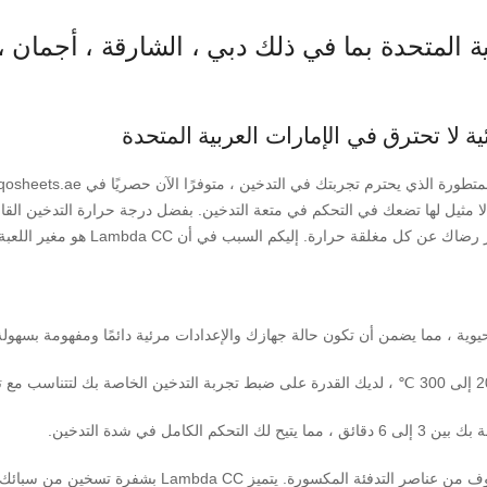
 العربية المتحدة بما في ذلك دبي ، الشارقة ، أجمان
بو ظبي. يوفر جهاز التدفئة OLED Lambda CC ميزات لا مثيل لها تضعك في التحكم في متعة التدخين. بفضل در
لكامل في شدة التدخين.
ورة. يتميز Lambda CC بشفرة تسخين من سبائك الفولاذ التيتانيوم تضمن طول العمر والتدفئة المتسقة.