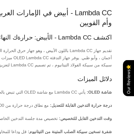
Lambda CC - أبيض في الإمارات
وأم القويين
اكتشف Lambda CC - الأبيض: حرارةك النهائية لا تحترق في الإمارات العربية المتحدة
أجمان ، وأ
سبيكة من سبيكة الفولاذ التيتانيوم ، تم تصميم Lambda CC لتعزيز رضاك ​​عن كل مغلقة حرارة. إليكم السبب في أن Lambda CC هو مغير اللعبة:
Our Reviews
دلائل الميزات
شاشة OLED:
يأتي Lambda CC مع شاشة OLED التي تنبض بالحيوية ، مما يضمن أن تكون حالة جهازك والإعدادات مرئية دائمًا ومفهومة بسهولة.
درجة حرارة التدخين القابلة للتعديل:
مع نطاق درجة حرارة من 200 إلى 300 ℃ ، لديك القدرة على ضبط تجربة التدخين الخاصة بك لتتناسب مع تفضيلاتك تمامًا.
وقت التدخين القابل للتخصيص:
تخصيص مدة جلسة التدخين الخاصة بك بين 3 إلى 6 دقائق ، مما يتيح لك التحكم ا
شفرة تسخين سبيكة الصلب المتينة من التيتانيوم:
قل وداعا للمخاوف من عناصر التدفئة المكس