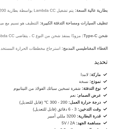
بطارية عالية السعة:
يتم تشغيل Lambda CC بواسطة بطارية 3200 مللي أمبير في الساعة ، مما يتيح لك الاستمتاع بحوالي 40 قطعة حرارة على شحنة واحدة ، مما يجعلها طويلة الأمد بشكل استثنائي.
تنظيف السيارات ومساحة التدفئة الكبيرة:
التنظيف هو نسيم مع ميزة التنظيف التلقائي في Lambda CC
شحن Type-C:
مزودًا بمنفذ شحن من النوع C ، يتقاضى Lambda CC بسرعة أكبر وكفاءة ، مما يقلل من وقت التوقف عن العمل.
الغطاء المغناطيسي المدمج:
استرجاع مخططات الحرارة المستخدمة 
تحديد
ماركة:
لامدا
نموذج:
نسخة
نوع التدفئة:
شفرة تسخين سبائك الفولاذ من التيتانيوم
عرض الصمام:
نعم
درجة حرارة العمل:
200 - 300 ℃ (قابل للتعديل)
وقت التدخين:
3 - 6 دقائق (قابل للتعديل)
قدرة البطارية:
3200 مللي أمبير
مساهمة الجهد:
5V / 2A