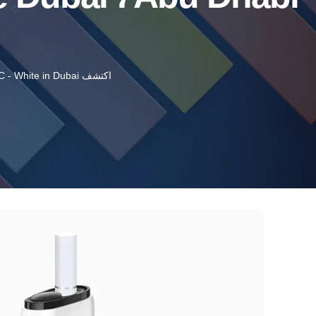
اكتشف Lambda CC - White in Dubai و Abu Dhabi و Ajman و Sharjah و UAE و Beyond. الاستيلاء عليها الآن في Aed 249 مذهلة