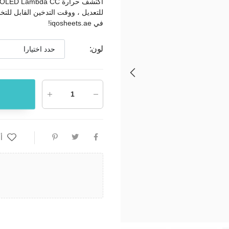
للتعديل ، ووقت التدخين القابل لل
في iqosheets.ae!
لون
:
أ
ض