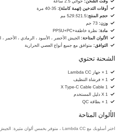
وقت الشحن:
حوالي 2.5 ساعة
أوقات التدخين (تهمة كاملة):
35-40 مرة
حجم المنتج:
21.5 مم
29.5
5
وزن:
73 جم
مادة:
نظرة خاطفة+PPSU+PC
الألوان المتاحة:
الجيش الأخضر ، الأسود ، الرمادي ، الأحمر ، ا
التوافق:
متوافق مع جميع أنواع العصي الحرارية
الشحنة تحتوي
1 × جهاز Lambda CC
1 × فرشاة التنظيف
1 X Type-C Cable Cable
1 X دليل المستخدم
1 × بطاقة QC
الألوان المتاحة
اختر أسلوبك مع Lambda CC ، متوفر بخمس ألوان مثيرة: الجيش الأخضر والأسود والرمادي والأحمر والأبيض.