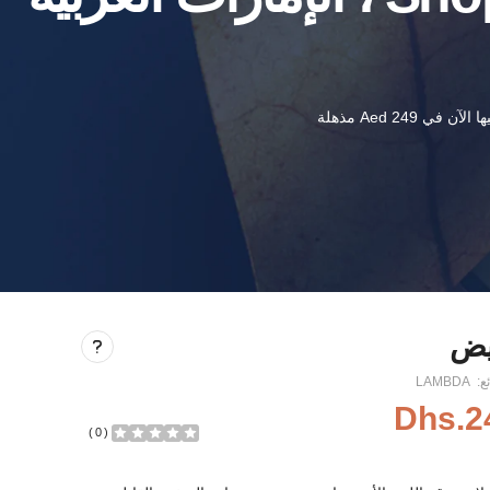
ئع:
LAMBDA
Dhs.2
)
0
(