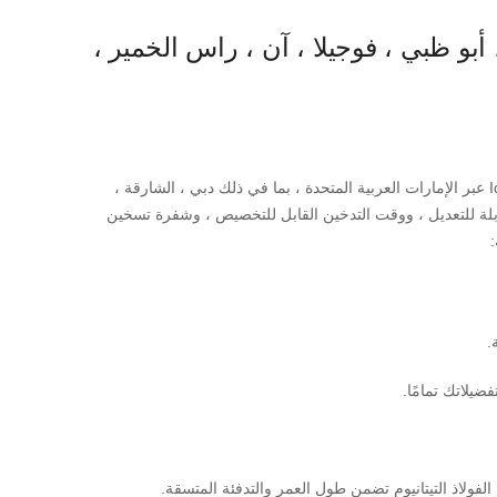
 ، أبو ظبي ، فوجيلا ، آن ، راس الخمير ،
تقديم جهاز Lambda CC باللون الأبيض ، وهو جهاز حرق الحرارة المتطورة الذي يحترم تجربتك في التدخين ، متوفرًا الآن حصريًا في Iqosheets.ae عبر الإمارات العربية المتحدة ، بما في ذلك دبي ، الشارقة ،
جة حرارة التدخين القابلة للتعديل ، ووقت التدخين القابل للتخصيص ، وشفرة تسخين