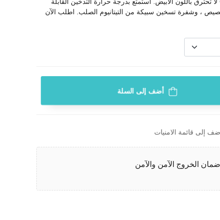
اكتشف حرارة OLED Lambda CC لا تحترق باللون الأبيض. استمتع بدرجة حرارة التدخين القابلة
تخصيص ، وشفرة تسخين سبيكة من التيتانيوم الصلب. اطلب الآن
أضف إلى السلة
ضف إلى قائمة الامنيات
مان الخروج الآمن والآمن